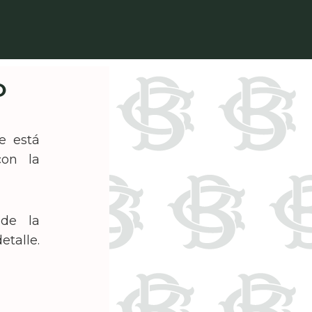
O
e está
con la
nde la
etalle.