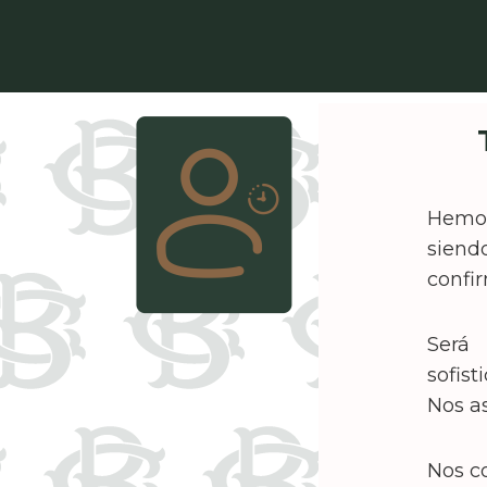
Hemos
siend
confir
Será 
sofis
Nos a
Nos c