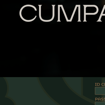
ID C
PAS